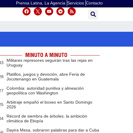
Prensa Latina, La Agencia
Servicios
Contacto
MINUTO A MINUTO
Militares represores seguirán tras las rejas en
33
Uruguay
Platillos, juegos y devoción, abre Feria de
28
Jocotenango en Guatemala
Colombia: autoridad punitiva y alineación
27
geopolítica con Washington
Arbitraje empañó el boxeo en Santo Domingo
25
2026
Récord de siembra de árboles, la ambición
04
climática de Etiopía
Dayira Mesa, sobraron palabras para dar a Cuba
56