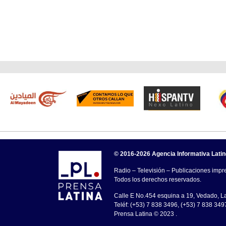
© 2016-2026 Agencia Informativa Lati
Radio – Televisión – Publicaciones impre
Todos los derechos reservados.
Calle E No.454 esquina a 19, Vedado, 
Teléf: (+53) 7 838 3496, (+53) 7 838 349
Prensa Latina © 2023 .