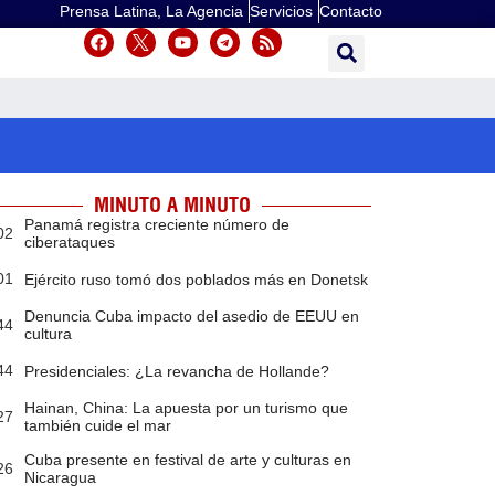
Prensa Latina, La Agencia
Servicios
Contacto
MINUTO A MINUTO
Panamá registra creciente número de
02
ciberataques
01
Ejército ruso tomó dos poblados más en Donetsk
Denuncia Cuba impacto del asedio de EEUU en
44
cultura
44
Presidenciales: ¿La revancha de Hollande?
Hainan, China: La apuesta por un turismo que
27
también cuide el mar
Cuba presente en festival de arte y culturas en
26
Nicaragua