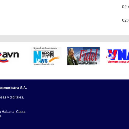
02:
02:
noamericana S.A.
sas y digitales.
La Habana, Cuba.
7