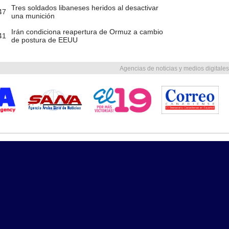
Tres soldados libaneses heridos al desactivar
47
una munición
Irán condiciona reapertura de Ormuz a cambio
41
de postura de EEUU
Agencias de noticias y medios digitales