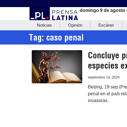
domingo 9 de agosto 
Noticias
Opinión
Escáner
Tag: caso penal
Concluye p
especies e
septiembre 19, 2024
Beijing, 19 sep (Pr
penal en el país re
invasoras.