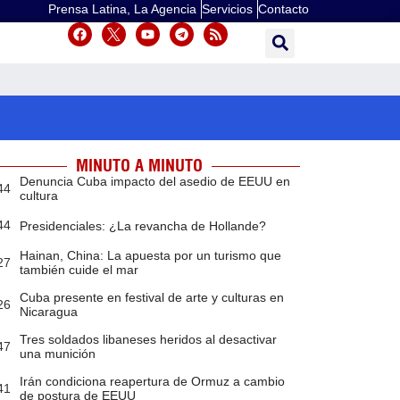
Prensa Latina, La Agencia
Servicios
Contacto
MINUTO A MINUTO
Denuncia Cuba impacto del asedio de EEUU en
44
cultura
44
Presidenciales: ¿La revancha de Hollande?
Hainan, China: La apuesta por un turismo que
27
también cuide el mar
Cuba presente en festival de arte y culturas en
26
Nicaragua
Tres soldados libaneses heridos al desactivar
47
una munición
Irán condiciona reapertura de Ormuz a cambio
41
de postura de EEUU