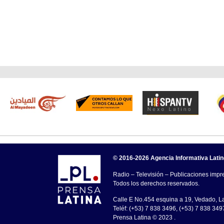
© 2016-2026 Agencia Informativa Lati
Radio – Televisión – Publicaciones impre
Todos los derechos reservados.
Calle E No.454 esquina a 19, Vedado, 
Teléf: (+53) 7 838 3496, (+53) 7 838 349
Prensa Latina © 2023 .