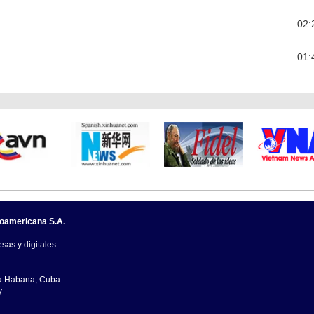
02:
01:
noamericana S.A.
sas y digitales.
La Habana, Cuba.
7