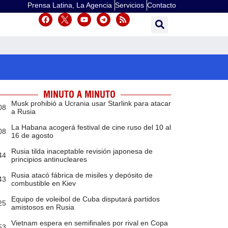
Prensa Latina, La Agencia
Servicios
Contacto
MINUTO A MINUTO
Musk prohibió a Ucrania usar Starlink para atacar
08
a Rusia
La Habana acogerá festival de cine ruso del 10 al
08
16 de agosto
Rusia tilda inaceptable revisión japonesa de
44
principios antinucleares
Rusia atacó fábrica de misiles y depósito de
43
combustible en Kiev
Equipo de voleibol de Cuba disputará partidos
25
amistosos en Rusia
Vietnam espera en semifinales por rival en Copa
53