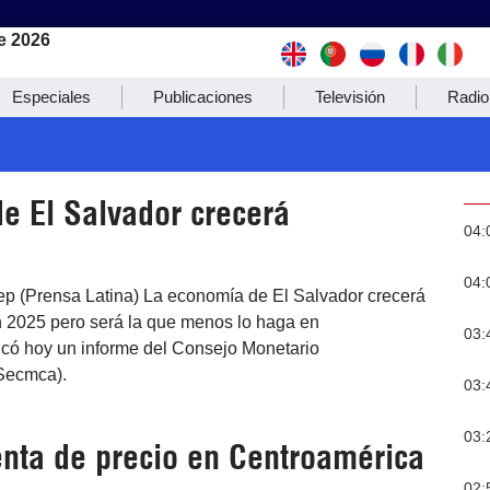
e 2026
Especiales
Publicaciones
Televisión
Radio
e El Salvador crecerá
04:
04:
ep (Prensa Latina) La economía de El Salvador crecerá
en 2025 pero será la que menos lo haga en
03:
icó hoy un informe del Consejo Monetario
Secmca).
03:
03:
nta de precio en Centroamérica
02: