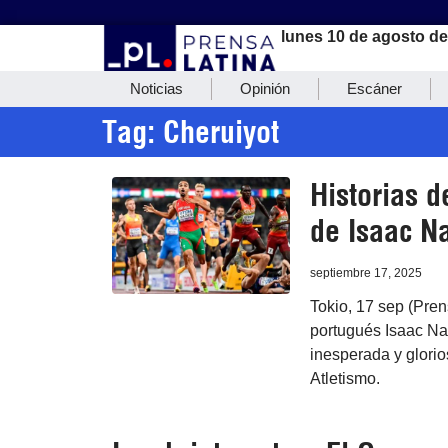
lunes 10 de agosto d
Noticias
Opinión
Escáner
Tag: Cheruiyot
Historias d
de Isaac N
septiembre 17, 2025
Tokio, 17 sep (Pren
portugués Isaac Na
inesperada y glori
Atletismo.