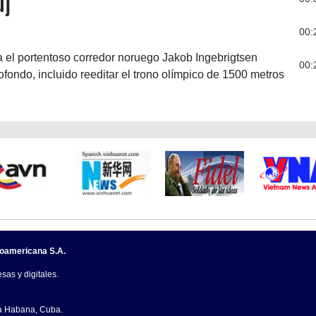
uj
00:
ra el portentoso corredor noruego Jakob Ingebrigtsen
00:
ofondo, incluido reeditar el trono olímpico de 1500 metros
noamericana S.A.
sas y digitales.
La Habana, Cuba.