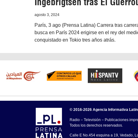
Ingebrigtsen tras El Guerro
agosto 3, 2024
París, 3 ago (Prensa Latina) Carrera tras carre
busca en París 2024 erigirse en el rey del medi
conquistado en Tokio tres años atrás.
© 2016-2026 Agencia Informativa Lati
Radio – Televisión – Publicaciones impre
Todos los derechos reservados.
Calle E No.454 esquina a 19, Vedado, 