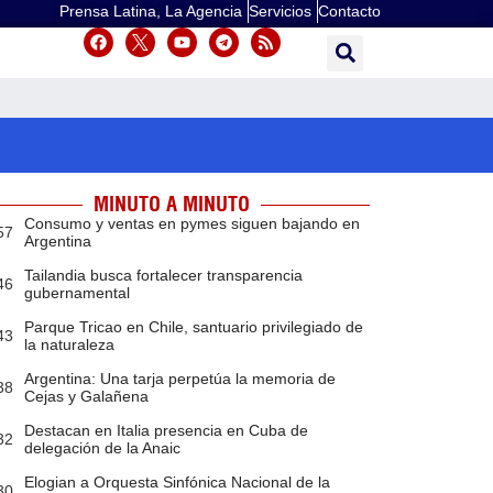
Prensa Latina, La Agencia
Servicios
Contacto
MINUTO A MINUTO
Consumo y ventas en pymes siguen bajando en
57
Argentina
Tailandia busca fortalecer transparencia
46
gubernamental
Parque Tricao en Chile, santuario privilegiado de
43
la naturaleza
Argentina: Una tarja perpetúa la memoria de
38
Cejas y Galañena
Destacan en Italia presencia en Cuba de
32
delegación de la Anaic
Elogian a Orquesta Sinfónica Nacional de la
30