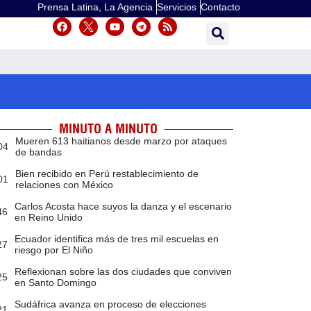
Prensa Latina, La Agencia
Servicios
Contacto
MINUTO A MINUTO
Mueren 613 haitianos desde marzo por ataques
04
de bandas
Bien recibido en Perú restablecimiento de
01
relaciones con México
Carlos Acosta hace suyos la danza y el escenario
46
en Reino Unido
Ecuador identifica más de tres mil escuelas en
27
riesgo por El Niño
Reflexionan sobre las dos ciudades que conviven
25
en Santo Domingo
Sudáfrica avanza en proceso de elecciones
21