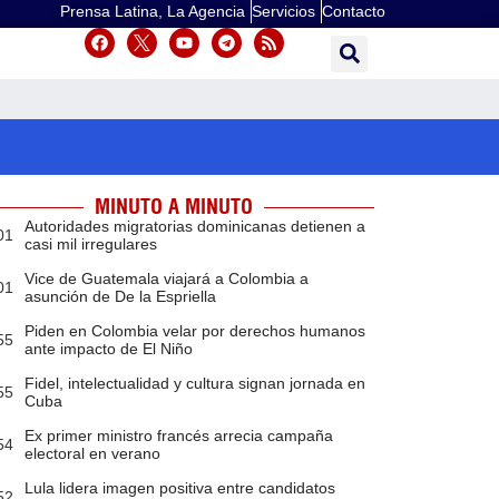
Prensa Latina, La Agencia
Servicios
Contacto
MINUTO A MINUTO
Autoridades migratorias dominicanas detienen a
01
casi mil irregulares
Vice de Guatemala viajará a Colombia a
01
asunción de De la Espriella
Piden en Colombia velar por derechos humanos
55
ante impacto de El Niño
Fidel, intelectualidad y cultura signan jornada en
55
Cuba
Ex primer ministro francés arrecia campaña
54
electoral en verano
Lula lidera imagen positiva entre candidatos
52