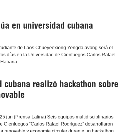
dúa en universidad cubana
estudiante de Laos Chueyeexiong Yengdalavong será el
tos días en la Universidad de Cienfuegos Carlos Rafael
a Habana.
d cubana realizó hackathon sobre
novable
5 jun (Prensa Latina) Seis equipos multidisciplinarios
de Cienfuegos “Carlos Rafael Rodríguez” desarrollaron
ía renovable y economía circular durante un hackathon