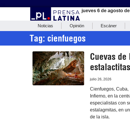
jueves 6 de agosto de
Noticias
Opinión
Escáner
Tag: cienfuegos
Cuevas de 
estalactita
julio 26, 2026
Cienfuegos, Cuba, 2
Infierno, en la cen
especialistas con s
estalagmitas, en un
de la isla.