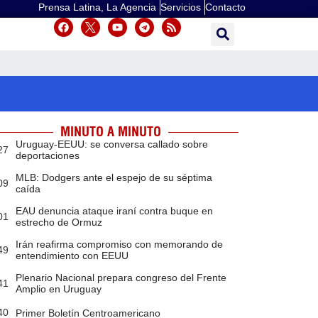
Prensa Latina, La Agencia
Servicios
Contacto
MINUTO A MINUTO
Uruguay-EEUU: se conversa callado sobre
27
deportaciones
MLB: Dodgers ante el espejo de su séptima
09
caída
EAU denuncia ataque iraní contra buque en
01
estrecho de Ormuz
Irán reafirma compromiso con memorando de
49
entendimiento con EEUU
Plenario Nacional prepara congreso del Frente
41
Amplio en Uruguay
40
Primer Boletín Centroamericano