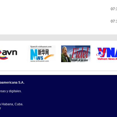
07:
07:
noamericana S.A.
sas y digitales.
La Habana, Cuba.
7