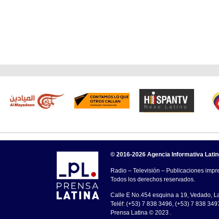
© 2016-2026 Agencia Informativa Lati
Radio – Televisión – Publicaciones impre
Todos los derechos reservados.
Calle E No.454 esquina a 19, Vedado, 
Teléf: (+53) 7 838 3496, (+53) 7 838 349
Prensa Latina © 2023 .