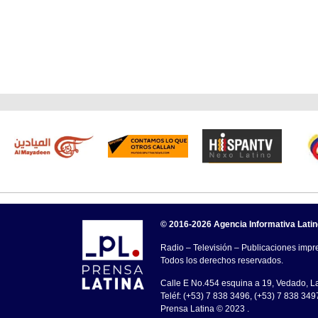
© 2016-2026 Agencia Informativa Lati
Radio – Televisión – Publicaciones impre
Todos los derechos reservados.
Calle E No.454 esquina a 19, Vedado, 
Teléf: (+53) 7 838 3496, (+53) 7 838 349
Prensa Latina © 2023 .