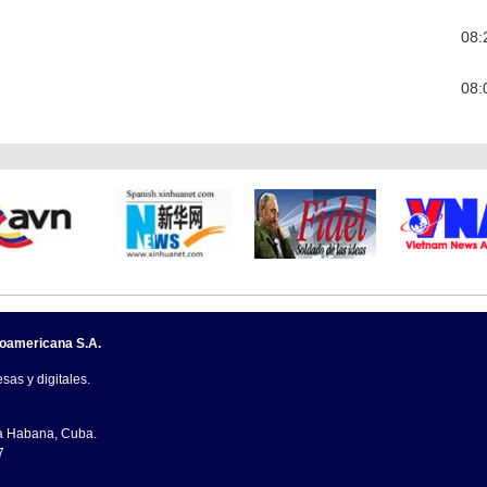
08:
08:
noamericana S.A.
sas y digitales.
La Habana, Cuba.
7