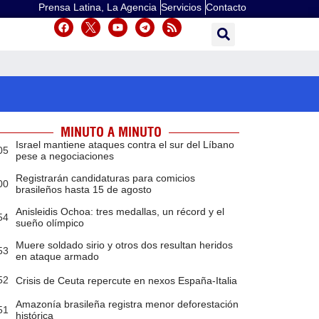
Prensa Latina, La Agencia
Servicios
Contacto
MINUTO A MINUTO
Israel mantiene ataques contra el sur del Líbano
05
pese a negociaciones
Registrarán candidaturas para comicios
00
brasileños hasta 15 de agosto
Anisleidis Ochoa: tres medallas, un récord y el
54
sueño olímpico
Muere soldado sirio y otros dos resultan heridos
53
en ataque armado
52
Crisis de Ceuta repercute en nexos España-Italia
Amazonía brasileña registra menor deforestación
51
histórica