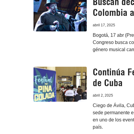
Buscan decl
Colombia a
abril 17, 2025
Bogotá, 17 abr (Pre
Congreso busca conf
género musical car
Continúa Fe
de Cuba
abril 2, 2025
Ciego de Ávila, Cub
sede permanente en
en uno de los event
país.