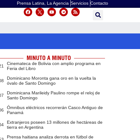
Prensa Latina, La Agencia
Servicios
Contacto
MINUTO A MINUTO
Cinemateca de Bolivia con amplio programa en
21
Feria del Libro
Dominicano Moronta gana oro en la vuelta la
08
óvalo de Santo Domingo
Dominicana Marileidy Paulino rompe el reloj de
07
Santo Domingo
Ómnibus eléctricos recorrerán Casco Antiguo de
06
Panamá
Extranjeros poseen 13 millones de hectáreas de
04
tierra en Argentina
Prensa haitiana analiza derrota en fútbol de
53