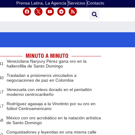
Prensa Latina, La Agencia
Servicios
Contacto
MINUTO A MINUTO
Venezolana Naryury Pérez gana oro en la
41
halterofilia de Santo Domingo
Trasladan a prisioneros vinculados a
40
negociaciones de paz en Colombia
Venezuela con relevo dorado en el pentatlón
17
moderno centrocaribeño
Rodríguez agasaja a la Vinotinto por su oro en
17
fútbol Centroamericano
México con oro acrobático en la natación artística
58
de Santo Domingo
Conquistadores y leyendas en una misma calle
51