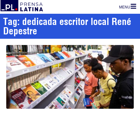
MENU
Tag: dedicada escritor local René
Depestre