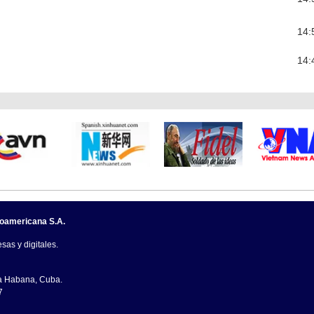
14:
14:
noamericana S.A.
sas y digitales.
La Habana, Cuba.
7