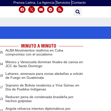
Prensa Latina, La Agencia
Servicios
Contacto
MINUTO A MINUTO
ALBA Movimientos reafirma en Cuba
05
compromiso con el socialismo
México y Venezuela dominan finales de canoa en
04
JCC de Santo Domingo
Lahares, amenaza para zonas aledañas a volcán
59
de Fuego en Guatemala
Soprano de Bolivia revaloriza a Yma Súmac en
57
Día de Pueblos Indígenas
Reducen pena de condenada brasileña por
53
hechos golpistas
Angola refuerza intentos diplomáticos por
52