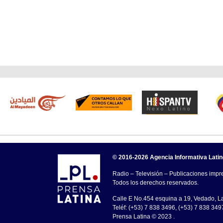
© 2016-2026 Agencia Informativa Lati
Radio – Televisión – Publicaciones impre
Todos los derechos reservados.
Calle E No.454 esquina a 19, Vedado, 
Teléf: (+53) 7 838 3496, (+53) 7 838 349
Prensa Latina © 2023 .