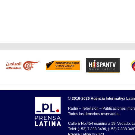
© 2016-2026 Agencia Informativa Lati
Radio – Televisión – Publicaciones impre
Todos los derechos reservados.
Calle E No.454 esquina a 19, Vedado, 
Teléf: (+53) 7 838 3496, (+53) 7 838 349
Prensa Latina © 2023 .