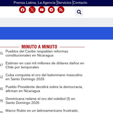
Prensa Latina, La Agencia
Servicios
Contacto
MINUTO A MINUTO
Pueblos del Caribe respaldan reformas
01
constitucionales en Nicaragua
Estiman en casi mil millones de dólares daños en
37
Chile por temporales
Cuba conquista el oro del balonmano masculino
52
en Santo Domingo 2026
Pueblo Presidente decidirá sobre la democracia,
35
afirman en Nicaragua
Dominicana retiene el oro del voleibol (f) en
26
Santo Domingo 2026
Marco Rubio es un latinoamericano frustrado,
25