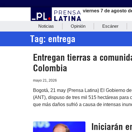
viernes 7 de agosto d
Noticias
Opinión
Escáner
Tag: entrega
Entregan tierras a comuni
Colombia
mayo 21, 2026
Bogotá, 21 may (Prensa Latina) El Gobierno de
(ANT), dispuso de tres mil 515 hectáreas par
que más daños sufrió a causa de intensas inun
Iniciarán e