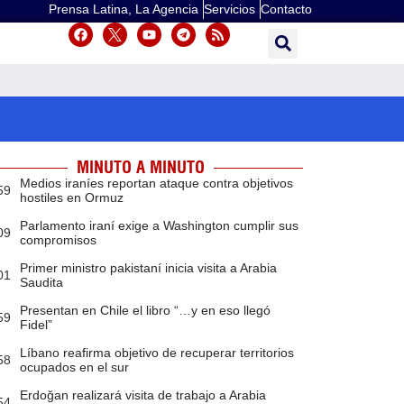
Prensa Latina, La Agencia
Servicios
Contacto
MINUTO A MINUTO
Medios iraníes reportan ataque contra objetivos
59
hostiles en Ormuz
Parlamento iraní exige a Washington cumplir sus
09
compromisos
Primer ministro pakistaní inicia visita a Arabia
01
Saudita
Presentan en Chile el libro “…y en eso llegó
59
Fidel”
Líbano reafirma objetivo de recuperar territorios
58
ocupados en el sur
Erdoğan realizará visita de trabajo a Arabia
54