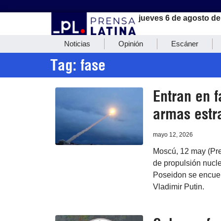
jueves 6 de agosto de
Noticias
Opinión
Escáner
Tag: fase
Entran en f
armas estr
mayo 12, 2026
Moscú, 12 may (Pren
de propulsión nucle
Poseidon se encuent
Vladimir Putin.