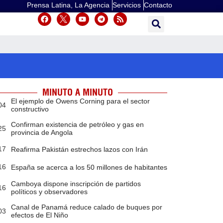
Prensa Latina, La Agencia
Servicios
Contacto
MINUTO A MINUTO
El ejemplo de Owens Corning para el sector
04
constructivo
Confirman existencia de petróleo y gas en
25
provincia de Angola
17
Reafirma Pakistán estrechos lazos con Irán
16
España se acerca a los 50 millones de habitantes
Camboya dispone inscripción de partidos
16
políticos y observadores
Canal de Panamá reduce calado de buques por
03
efectos de El Niño