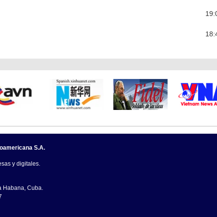
19:
18:
noamericana S.A.
sas y digitales.
La Habana, Cuba.
7