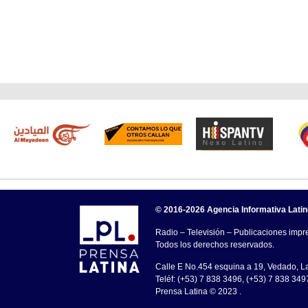
© 2016-2026 Agencia Informativa Lati
Radio – Televisión – Publicaciones impre
Todos los derechos reservados.
Calle E No.454 esquina a 19, Vedado, 
Teléf: (+53) 7 838 3496, (+53) 7 838 349
Prensa Latina © 2023 .