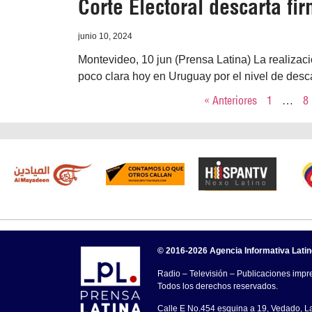
Corte Electoral descarta fi
junio 10, 2024
Montevideo, 10 jun (Prensa Latina) La realizaci
poco clara hoy en Uruguay por el nivel de descar
« Anteriores
1
…
8
© 2016-2026 Agencia Informativa Lati
Radio – Televisión – Publicaciones impre
Todos los derechos reservados.
Calle E No.454 esquina a 19, Vedado, 