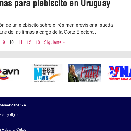
rmas para plebiscito en Uruguay
ón de un plebiscito sobre el régimen previsional queda
te de las firmas a cargo de la Corte Electoral.
9
10
11
12
13
Siguiente »
noamericana S.A.
sas y digitales.
La Habana, Cuba.