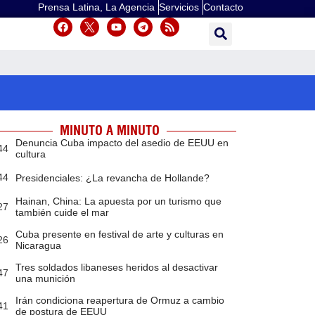
Prensa Latina, La Agencia
Servicios
Contacto
MINUTO A MINUTO
Denuncia Cuba impacto del asedio de EEUU en
44
cultura
44
Presidenciales: ¿La revancha de Hollande?
Hainan, China: La apuesta por un turismo que
27
también cuide el mar
Cuba presente en festival de arte y culturas en
26
Nicaragua
Tres soldados libaneses heridos al desactivar
47
una munición
Irán condiciona reapertura de Ormuz a cambio
41
de postura de EEUU