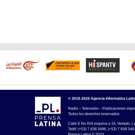
© 2016-2026 Agencia Informativa Lati
Radio – Televisión – Publicaciones impre
Todos los derechos reservados.
Calle E No.454 esquina a 19, Vedado, 
Teléf: (+53) 7 838 3496, (+53) 7 838 349
Prensa Latina © 2023 .