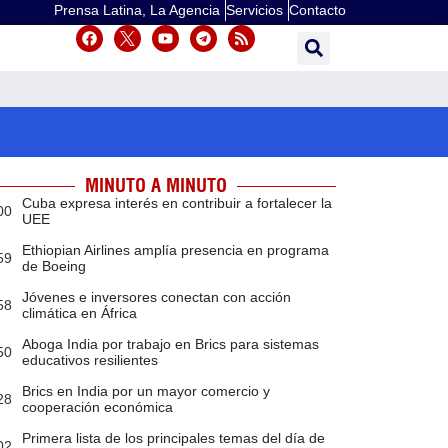
Prensa Latina, La Agencia
Servicios
Contacto
MINUTO A MINUTO
Cuba expresa interés en contribuir a fortalecer la
00
UEE
Ethiopian Airlines amplía presencia en programa
59
de Boeing
Jóvenes e inversores conectan con acción
58
climática en África
Aboga India por trabajo en Brics para sistemas
50
educativos resilientes
Brics en India por un mayor comercio y
28
cooperación económica
Primera lista de los principales temas del día de
02