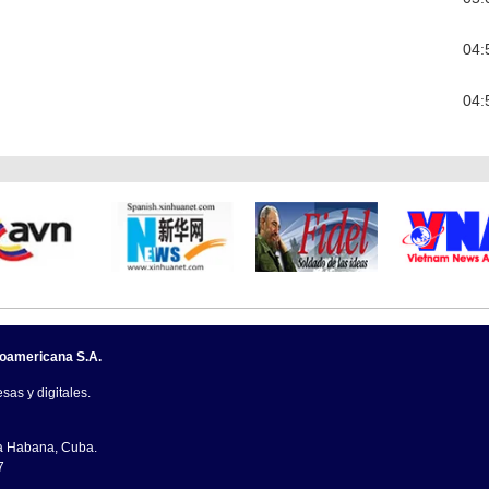
04:
04:
noamericana S.A.
sas y digitales.
La Habana, Cuba.
7