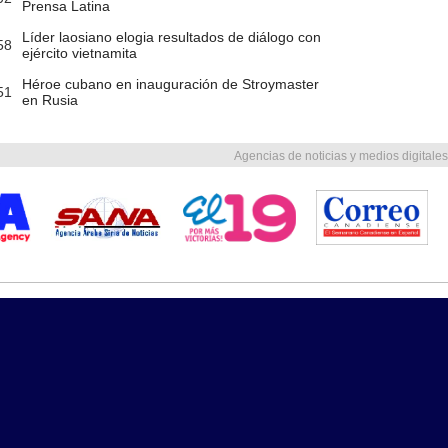
Prensa Latina
Líder laosiano elogia resultados de diálogo con
58
ejército vietnamita
Héroe cubano en inauguración de Stroymaster
51
en Rusia
Agencias de noticias y medios digitales