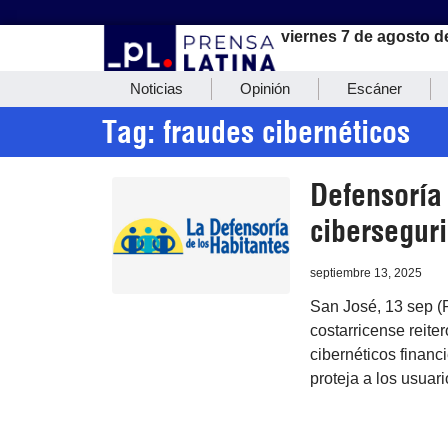
viernes 7 de agosto d
Noticias
Opinión
Escáner
Tag: fraudes cibernéticos
Defensoría 
cibersegur
septiembre 13, 2025
San José, 13 sep (
costarricense reite
cibernéticos financi
proteja a los usuari