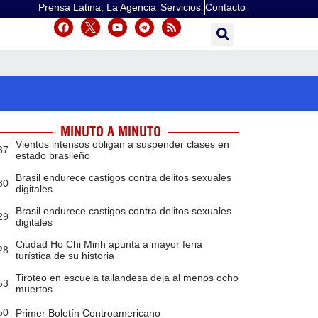
Prensa Latina, La Agencia
Servicios
Contacto
MINUTO A MINUTO
Vientos intensos obligan a suspender clases en
37
estado brasileño
Brasil endurece castigos contra delitos sexuales
30
digitales
Brasil endurece castigos contra delitos sexuales
29
digitales
Ciudad Ho Chi Minh apunta a mayor feria
28
turística de su historia
Tiroteo en escuela tailandesa deja al menos ocho
53
muertos
50
Primer Boletín Centroamericano