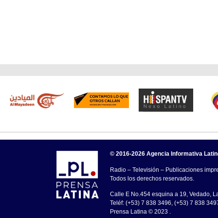
© 2016-2026 Agencia Informativa Lati
Radio – Televisión – Publicaciones impre
Todos los derechos reservados.
Calle E No.454 esquina a 19, Vedado, 
Teléf: (+53) 7 838 3496, (+53) 7 838 349
Prensa Latina © 2023 .