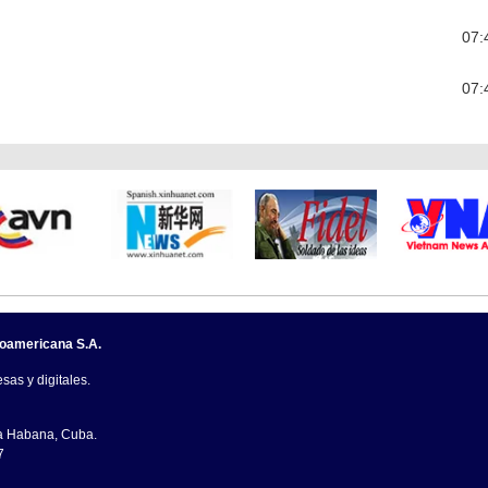
07:
07:
noamericana S.A.
sas y digitales.
La Habana, Cuba.
7