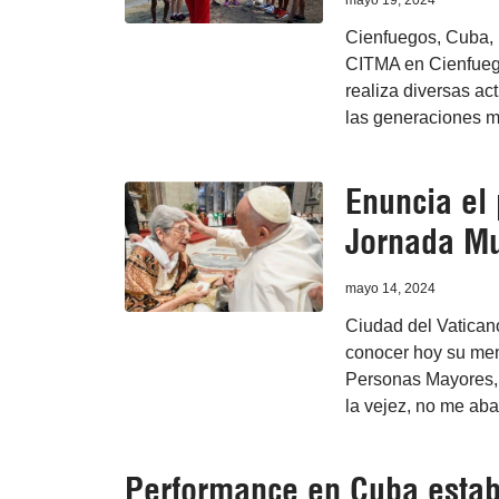
mayo 19, 2024
Cienfuegos, Cuba, 1
CITMA en Cienfuego
realiza diversas ac
las generaciones m
Enuncia el
Jornada Mu
mayo 14, 2024
Ciudad del Vatican
conocer hoy su men
Personas Mayores, q
la vejez, no me ab
Performance en Cuba estab