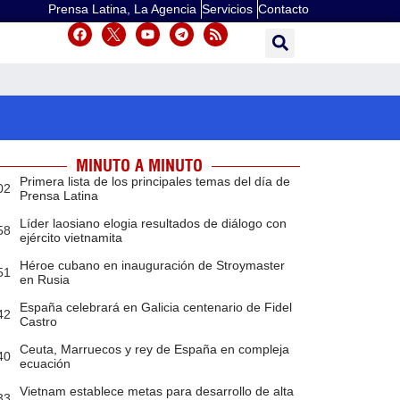
Prensa Latina, La Agencia
Servicios
Contacto
MINUTO A MINUTO
Primera lista de los principales temas del día de
02
Prensa Latina
Líder laosiano elogia resultados de diálogo con
58
ejército vietnamita
Héroe cubano en inauguración de Stroymaster
51
en Rusia
España celebrará en Galicia centenario de Fidel
42
Castro
Ceuta, Marruecos y rey de España en compleja
40
ecuación
Vietnam establece metas para desarrollo de alta
33