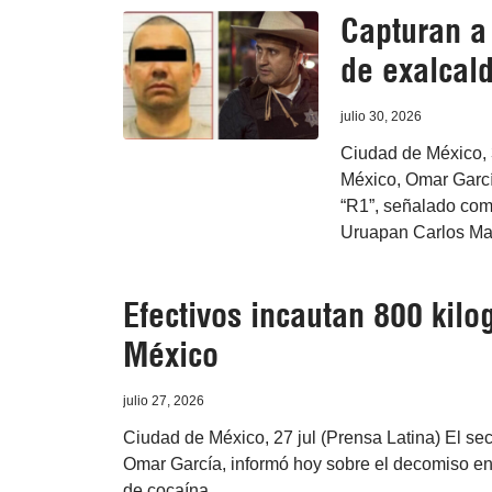
Capturan a 
de exalcal
julio 30, 2026
Ciudad de México, 3
México, Omar Garcí
“R1”, señalado como
Uruapan Carlos Man
Efectivos incautan 800 kil
México
julio 27, 2026
Ciudad de México, 27 jul (Prensa Latina) El s
Omar García, informó hoy sobre el decomiso e
de cocaína.