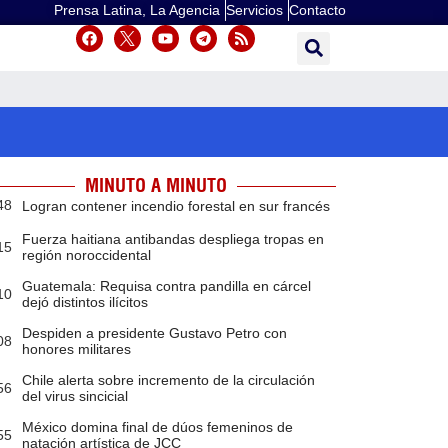
Prensa Latina, La Agencia
Servicios
Contacto
MINUTO A MINUTO
48
Logran contener incendio forestal en sur francés
Fuerza haitiana antibandas despliega tropas en
15
región noroccidental
Guatemala: Requisa contra pandilla en cárcel
10
dejó distintos ilícitos
Despiden a presidente Gustavo Petro con
08
honores militares
Chile alerta sobre incremento de la circulación
56
del virus sincicial
México domina final de dúos femeninos de
55
natación artística de JCC