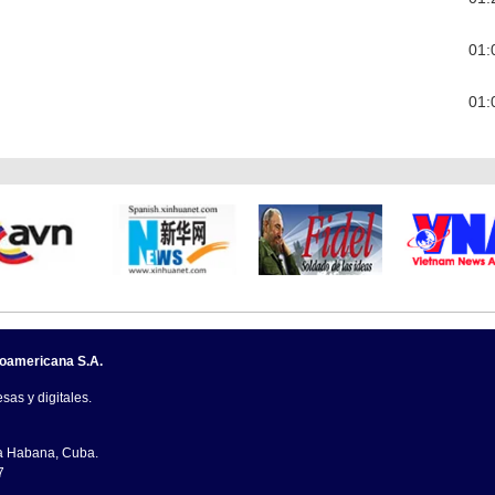
01:
01:
noamericana S.A.
sas y digitales.
La Habana, Cuba.
7