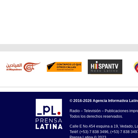
© 2016-2026 Agencia Informativa Lati
Radio – Televisión – Publicaciones impre
Todos los derechos reservados.
Calle E No.454 esquina a 19, Vedado, 
Teléf: (+53) 7 838 3496, (+53) 7 838 349
Prensa Latina © 2023 .