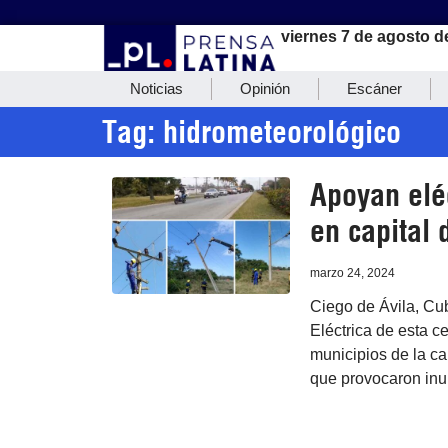
viernes 7 de agosto d
Noticias
Opinión
Escáner
Tag: hidrometeorológico
Apoyan eléc
en capital
marzo 24, 2024
Ciego de Ávila, Cu
Eléctrica de esta c
municipios de la ca
que provocaron inu