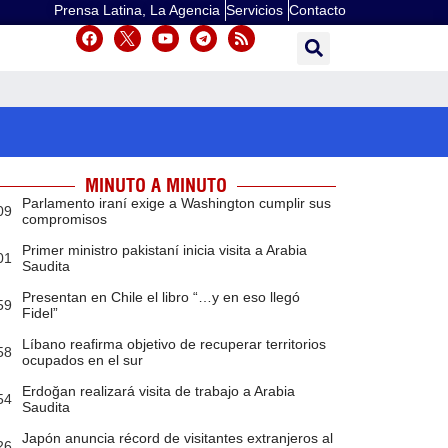
Prensa Latina, La Agencia
Servicios
Contacto
MINUTO A MINUTO
Parlamento iraní exige a Washington cumplir sus
09
compromisos
Primer ministro pakistaní inicia visita a Arabia
01
Saudita
Presentan en Chile el libro “…y en eso llegó
59
Fidel”
Líbano reafirma objetivo de recuperar territorios
58
ocupados en el sur
Erdoğan realizará visita de trabajo a Arabia
54
Saudita
Japón anuncia récord de visitantes extranjeros al
26