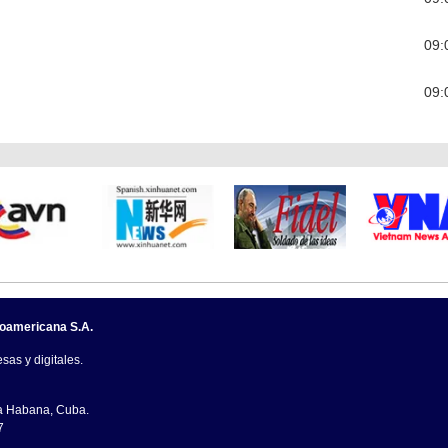
09:
09:
noamericana S.A.
sas y digitales.
La Habana, Cuba.
7