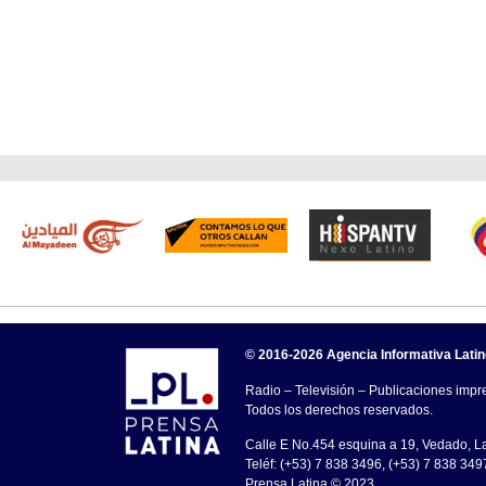
© 2016-2026 Agencia Informativa Lati
Radio – Televisión – Publicaciones impre
Todos los derechos reservados.
Calle E No.454 esquina a 19, Vedado, 
Teléf: (+53) 7 838 3496, (+53) 7 838 349
Prensa Latina © 2023 .