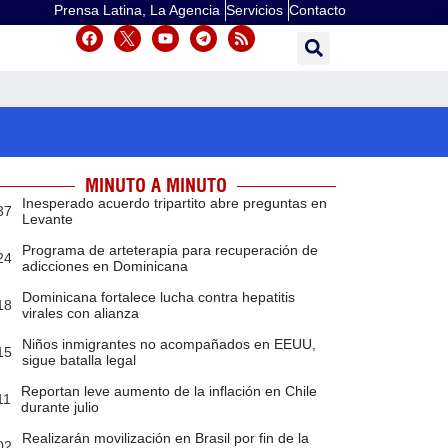
Prensa Latina, La Agencia
Servicios
Contacto
MINUTO A MINUTO
Inesperado acuerdo tripartito abre preguntas en
37
Levante
Programa de arteterapia para recuperación de
24
adicciones en Dominicana
Dominicana fortalece lucha contra hepatitis
18
virales con alianza
Niños inmigrantes no acompañados en EEUU,
15
sigue batalla legal
Reportan leve aumento de la inflación en Chile
11
durante julio
Realizarán movilización en Brasil por fin de la
02