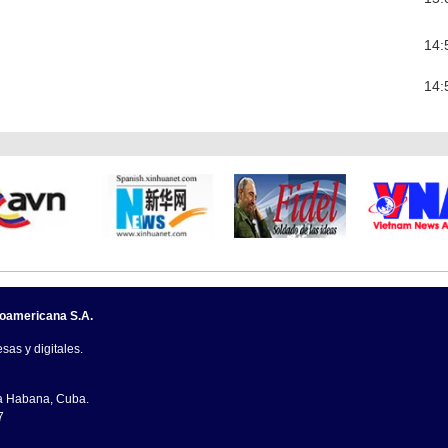
14:
14:
noamericana S.A.
sas y digitales.
La Habana, Cuba.
7