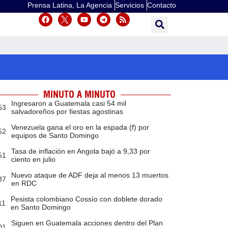
Prensa Latina, La Agencia
Servicios
Contacto
MINUTO A MINUTO
Ingresaron a Guatemala casi 54 mil
53
salvadoreños por fiestas agostinas
Venezuela gana el oro en la espada (f) por
52
equipos de Santo Domingo
Tasa de inflación en Angola bajó a 9,33 por
51
ciento en julio
Nuevo ataque de ADF deja al menos 13 muertos
37
en RDC
Pesista colombiano Cossío con doblete dorado
11
en Santo Domingo
Siguen en Guatemala acciones dentro del Plan
01