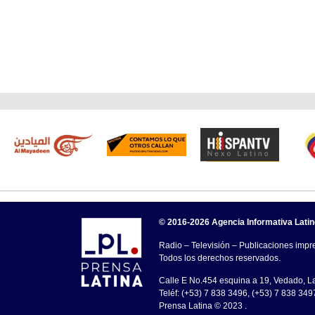
© 2016-2026 Agencia Informativa Lati
Radio – Televisión – Publicaciones impre
Todos los derechos reservados.
Calle E No.454 esquina a 19, Vedado, 
Teléf: (+53) 7 838 3496, (+53) 7 838 349
Prensa Latina © 2023 .