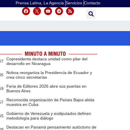
Prensa Latina, La Agencia
Servicios
Contacto
MINUTO A MINUTO
Copresidenta destaca unidad como pilar del
07
desarrollo en Nicaragua
Noboa reorganiza la Presidencia de Ecuador y
05
crea cinco secretarías
Feria de Editores 2026 abre sus puertas en
59
Buenos Aires
Reconocida organización de Países Bajos alista
57
muestra en Cuba
Gobierno de Venezuela y exdiputados definen
55
metodología para diálogo
Destacan en Panamá pensamiento autóctono de
28