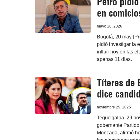
Petro pidió
en comicio
mayo 20, 2026
Bogotá, 20 may (Pr
pidió investigar la
influir hoy en las e
apenas 11 días.
Títeres de 
dice candi
noviembre 29, 2025
Tegucigalpa, 29 nov
gobernante Partido 
Moncada, afirmó ho