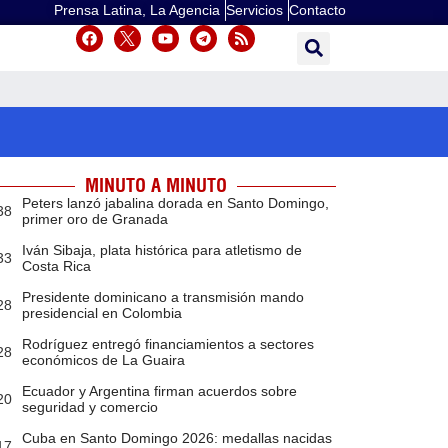
Prensa Latina, La Agencia
Servicios
Contacto
MINUTO A MINUTO
Peters lanzó jabalina dorada en Santo Domingo,
38
primer oro de Granada
Iván Sibaja, plata histórica para atletismo de
33
Costa Rica
Presidente dominicano a transmisión mando
28
presidencial en Colombia
Rodríguez entregó financiamientos a sectores
28
económicos de La Guaira
Ecuador y Argentina firman acuerdos sobre
20
seguridad y comercio
Cuba en Santo Domingo 2026: medallas nacidas
17