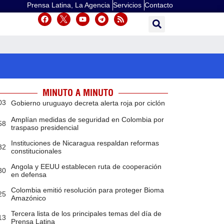
Prensa Latina, La Agencia
Servicios
Contacto
MINUTO A MINUTO
03
Gobierno uruguayo decreta alerta roja por ciclón
Amplían medidas de seguridad en Colombia por
58
traspaso presidencial
Instituciones de Nicaragua respaldan reformas
32
constitucionales
Angola y EEUU establecen ruta de cooperación
30
en defensa
Colombia emitió resolución para proteger Bioma
25
Amazónico
Tercera lista de los principales temas del día de
13
Prensa Latina