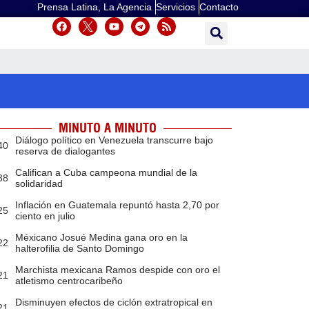
Prensa Latina, La Agencia
Servicios
Contacto
MINUTO A MINUTO
Diálogo político en Venezuela transcurre bajo
40
reserva de dialogantes
Califican a Cuba campeona mundial de la
38
solidaridad
Inflación en Guatemala repuntó hasta 2,70 por
25
ciento en julio
Méxicano Josué Medina gana oro en la
22
halterofilia de Santo Domingo
Marchista mexicana Ramos despide con oro el
21
atletismo centrocaribeño
Disminuyen efectos de ciclón extratropical en
21