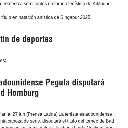
derknech a semifinales en torneo tenístico de Kitzbuhel
título en natación artística de Singapur 2025
tín de deportes
res:
tadounidense Pegula disputará
Bad Homburg
nia, 27 jun (Prensa Latina) La tenista estadounidense
nta cabeza de serie, disputará el título del torneo de Bad
ar hoy en las semifinales a la checa Linda Nosková por