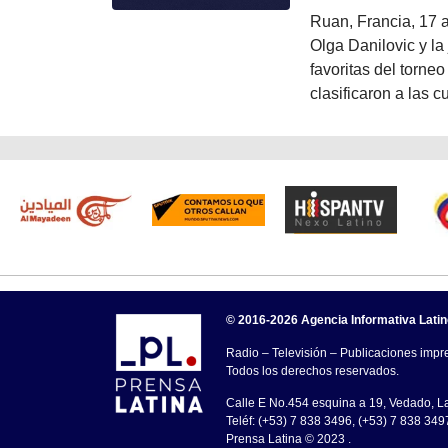
Ruan, Francia, 17 a
Olga Danilovic y la
favoritas del torne
clasificaron a las cu
© 2016-2026 Agencia Informativa Lati
Radio – Televisión – Publicaciones impre
Todos los derechos reservados.
Calle E No.454 esquina a 19, Vedado, 
Teléf: (+53) 7 838 3496, (+53) 7 838 349
Prensa Latina © 2023 .