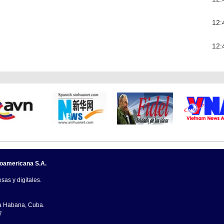
12:
12:
noamericana S.A.
sas y digitales.
La Habana, Cuba.
7