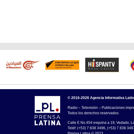
© 2016-2026 Agencia Informativa Lati
Radio – Televisión – Publicaciones impre
Todos los derechos reservados.
Calle E No.454 esquina a 19, Vedado, 
Teléf: (+53) 7 838 3496, (+53) 7 838 349
Prensa Latina © 2023 .