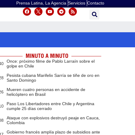
Prensa Latina, La Agencia
Servicios
Contacto
MINUTO A MINUTO
Once: próximo filme de Pablo Larraín sobre el
40
golpe en Chile
Pesista cubana Marifelix Sarría se tiñe de oro en
28
Santo Domingo
Mueren cuatro personas en accidente de
26
helicóptero en Brasil
Paso Los Libertadores entre Chile y Argentina
10
cumple 25 días cerrado
Ataque con explosivos destruyó peaje en Cauca,
08
Colombia
Gobierno francés amplía plazo de subsidios ante
47