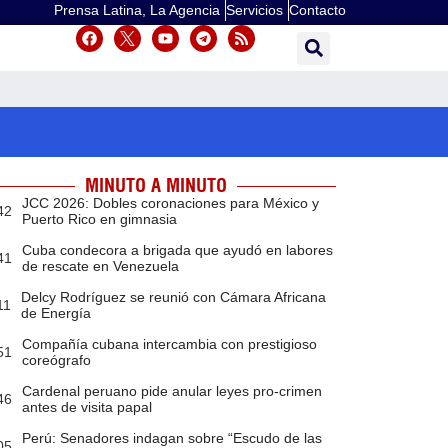
Prensa Latina, La Agencia
Servicios
Contacto
MINUTO A MINUTO
JCC 2026: Dobles coronaciones para México y
42
Puerto Rico en gimnasia
Cuba condecora a brigada que ayudó en labores
41
de rescate en Venezuela
Delcy Rodríguez se reunió con Cámara Africana
11
de Energía
Compañía cubana intercambia con prestigioso
51
coreógrafo
Cardenal peruano pide anular leyes pro-crimen
46
antes de visita papal
Perú: Senadores indagan sobre “Escudo de las
05