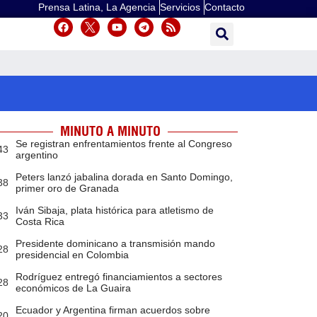
Prensa Latina, La Agencia
Servicios
Contacto
MINUTO A MINUTO
Se registran enfrentamientos frente al Congreso
43
argentino
Peters lanzó jabalina dorada en Santo Domingo,
38
primer oro de Granada
Iván Sibaja, plata histórica para atletismo de
33
Costa Rica
Presidente dominicano a transmisión mando
28
presidencial en Colombia
Rodríguez entregó financiamientos a sectores
28
económicos de La Guaira
Ecuador y Argentina firman acuerdos sobre
20