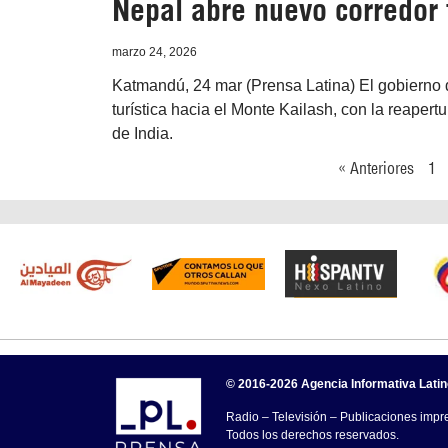
Nepal abre nuevo corredor t
marzo 24, 2026
Katmandú, 24 mar (Prensa Latina) El gobierno 
turística hacia el Monte Kailash, con la reaper
de India.
« Anteriores
1
© 2016-2026 Agencia Informativa Lati
Radio – Televisión – Publicaciones impre
Todos los derechos reservados.