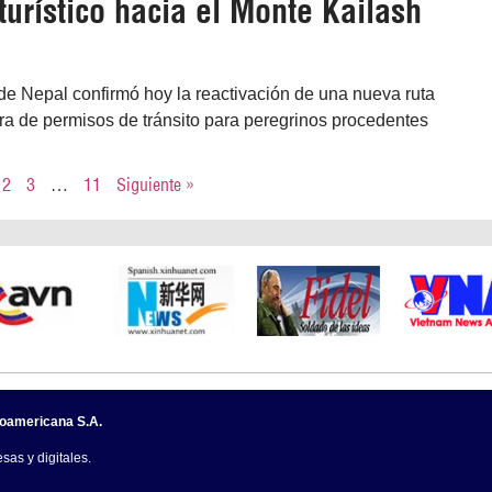
urístico hacia el Monte Kailash
de Nepal confirmó hoy la reactivación de una nueva ruta
tura de permisos de tránsito para peregrinos procedentes
2
3
…
11
Siguiente »
noamericana S.A.
sas y digitales.