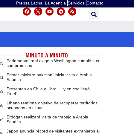
Prensa Latina, La Agencia
Servicios
Contacto
MINUTO A MINUTO
Parlamento iraní exige a Washington cumplir sus
09
compromisos
Primer ministro pakistaní inicia visita a Arabia
01
Saudita
Presentan en Chile el libro “…y en eso llegó
59
Fidel”
Líbano reafirma objetivo de recuperar territorios
58
ocupados en el sur
Erdoğan realizará visita de trabajo a Arabia
54
Saudita
Japón anuncia récord de visitantes extranjeros al
26