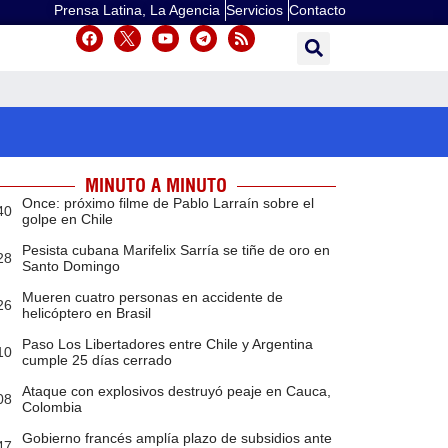
Prensa Latina, La Agencia
Servicios
Contacto
MINUTO A MINUTO
Once: próximo filme de Pablo Larraín sobre el
40
golpe en Chile
Pesista cubana Marifelix Sarría se tiñe de oro en
28
Santo Domingo
Mueren cuatro personas en accidente de
26
helicóptero en Brasil
Paso Los Libertadores entre Chile y Argentina
10
cumple 25 días cerrado
Ataque con explosivos destruyó peaje en Cauca,
08
Colombia
Gobierno francés amplía plazo de subsidios ante
47