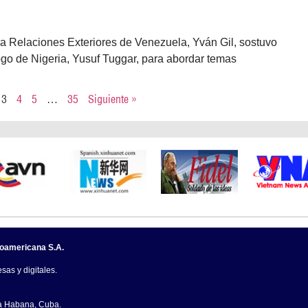
ra Relaciones Exteriores de Venezuela, Yván Gil, sostuvo
go de Nigeria, Yusuf Tuggar, para abordar temas
3
4
5
…
35
Siguiente »
noamericana S.A.
sas y digitales.
La Habana, Cuba.