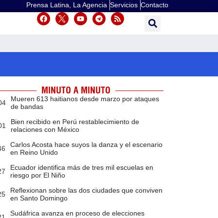
Prensa Latina, La Agencia
Servicios
Contacto
MINUTO A MINUTO
Mueren 613 haitianos desde marzo por ataques
04
de bandas
Bien recibido en Perú restablecimiento de
01
relaciones con México
Carlos Acosta hace suyos la danza y el escenario
46
en Reino Unido
Ecuador identifica más de tres mil escuelas en
27
riesgo por El Niño
Reflexionan sobre las dos ciudades que conviven
25
en Santo Domingo
Sudáfrica avanza en proceso de elecciones
21