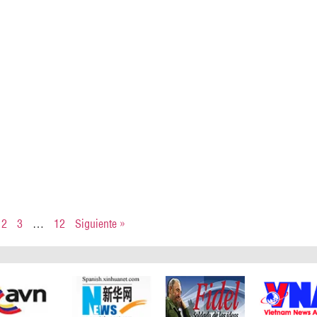
2
3
…
12
Siguiente »