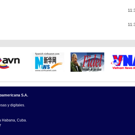
11:
11:
noamericana S.A.
sas y digitales.
La Habana, Cuba.
7