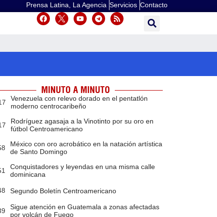
Prensa Latina, La Agencia
Servicios
Contacto
MINUTO A MINUTO
Venezuela con relevo dorado en el pentatlón
17
moderno centrocaribeño
Rodríguez agasaja a la Vinotinto por su oro en
17
fútbol Centroamericano
México con oro acrobático en la natación artística
58
de Santo Domingo
Conquistadores y leyendas en una misma calle
51
dominicana
48
Segundo Boletín Centroamericano
Sigue atención en Guatemala a zonas afectadas
39
por volcán de Fuego