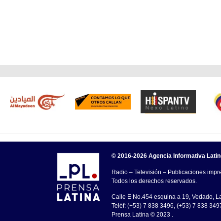
© 2016-2026 Agencia Informativa Lati
Radio – Televisión – Publicaciones impre
Todos los derechos reservados.
Calle E No.454 esquina a 19, Vedado, 
Teléf: (+53) 7 838 3496, (+53) 7 838 349
Prensa Latina © 2023 .