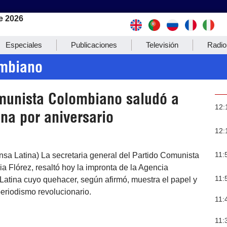
e 2026
Especiales
Publicaciones
Televisión
Radio
ombiano
munista Colombiano saludó a
12:
na por aniversario
12:
11:
nsa Latina) La secretaria general del Partido Comunista
 Flórez, resaltó hoy la impronta de la Agencia
11:
Latina cuyo quehacer, según afirmó, muestra el papel y
periodismo revolucionario.
11:
11: