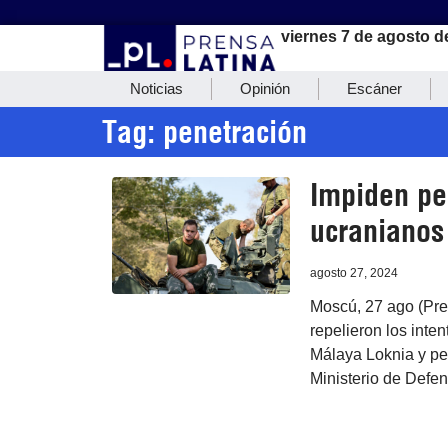
viernes 7 de agosto d
Noticias
Opinión
Escáner
Tag: penetración
Impiden pe
ucranianos
agosto 27, 2024
Moscú, 27 ago (Pren
repelieron los inte
Málaya Loknia y pen
Ministerio de Defe