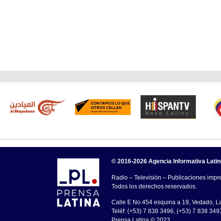
© 2016-2026 Agencia Informativa Lati
Radio – Televisión – Publicaciones impre
Todos los derechos reservados.
Calle E No.454 esquina a 19, Vedado, 
Teléf: (+53) 7 838 3496, (+53) 7 838 349
Prensa Latina © 2023 .