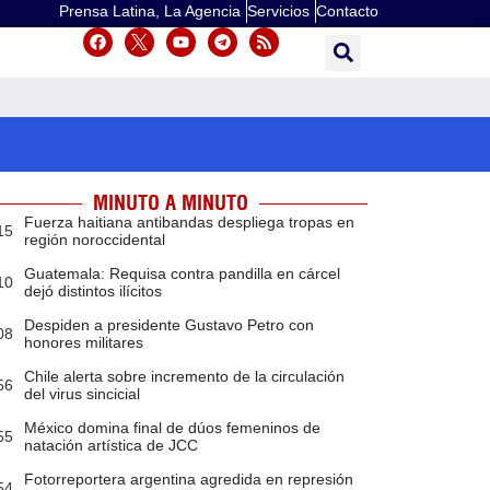
Prensa Latina, La Agencia
Servicios
Contacto
MINUTO A MINUTO
Fuerza haitiana antibandas despliega tropas en
15
región noroccidental
Guatemala: Requisa contra pandilla en cárcel
10
dejó distintos ilícitos
Despiden a presidente Gustavo Petro con
08
honores militares
Chile alerta sobre incremento de la circulación
56
del virus sincicial
México domina final de dúos femeninos de
55
natación artística de JCC
Fotorreportera argentina agredida en represión
54