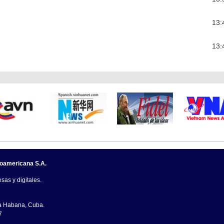
13:
13:
noamericana S.A.
sas y digitales.
La Habana, Cuba.
7