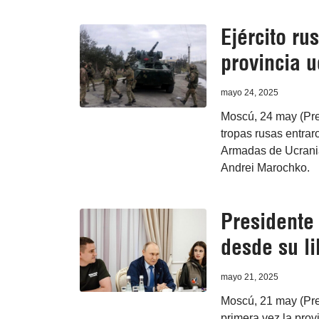
Ejército ru
provincia 
mayo 24, 2025
Moscú, 24 may (Pre
tropas rusas entrar
Armadas de Ucrania 
Andrei Marochko.
Presidente 
desde su li
mayo 21, 2025
Moscú, 21 may (Pren
primera vez la provi