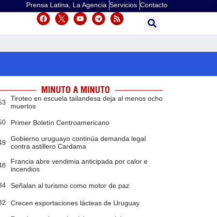
Prensa Latina, La Agencia
Servicios
Contacto
MINUTO A MINUTO
Tiroteo en escuela tailandesa deja al menos ocho
53
muertos
50
Primer Boletín Centroamericano
Gobierno uruguayo continúa demanda legal
49
contra astillero Cardama
Francia abre vendimia anticipada por calor e
48
incendios
34
Señalan al turismo como motor de paz
32
Crecen exportaciones lácteas de Uruguay