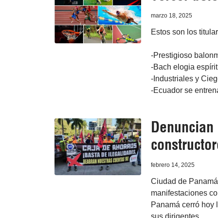
marzo 18, 2025
Estos son los titula
-Prestigioso balon
-Bach elogia espíri
-Industriales y Cie
-Ecuador se entrena
Denuncian 
constructo
febrero 14, 2025
Ciudad de Panamá, 1
manifestaciones co
Panamá cerró hoy l
sus dirigentes.