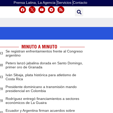
Prensa Latina, La Agencia
Servicios
Contacto
MINUTO A MINUTO
Se registran enfrentamientos frente al Congreso
43
argentino
Peters lanzó jabalina dorada en Santo Domingo,
38
primer oro de Granada
Iván Sibaja, plata histórica para atletismo de
33
Costa Rica
Presidente dominicano a transmisión mando
28
presidencial en Colombia
Rodríguez entregó financiamientos a sectores
28
económicos de La Guaira
Ecuador y Argentina firman acuerdos sobre
20