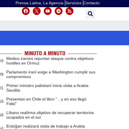
Prensa Latina, La Agencia
Servicios
Contacto
MINUTO A MINUTO
Medios iraníes reportan ataque contra objetivos
59
hostiles en Ormuz
Parlamento iraní exige a Washington cumplir sus
09
compromisos
Primer ministro pakistaní inicia visita a Arabia
01
Saudita
Presentan en Chile el libro “…y en eso llegó
59
Fidel”
Líbano reafirma objetivo de recuperar territorios
58
ocupados en el sur
Erdoğan realizará visita de trabajo a Arabia
54