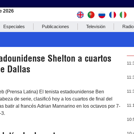
e 2026
Especiales
Publicaciones
Televisión
Radio
tadounidense Shelton a cuartos
11:
e Dallas
11:
11:
eb (Prensa Latina) El tenista estadounidense Ben
beza de serie, clasificó hoy a los cuartos de final del
11:
ras batir al francés Adrian Mannarino en los octavos por 7-
-3.
10:
10: