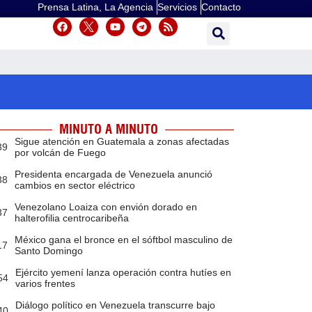
Prensa Latina, La Agencia
Servicios
Contacto
MINUTO A MINUTO
Sigue atención en Guatemala a zonas afectadas
39
por volcán de Fuego
Presidenta encargada de Venezuela anunció
38
cambios en sector eléctrico
Venezolano Loaiza con envión dorado en
37
halterofilia centrocaribeña
México gana el bronce en el sóftbol masculino de
17
Santo Domingo
Ejército yemení lanza operación contra hutíes en
54
varios frentes
Diálogo político en Venezuela transcurre bajo
40