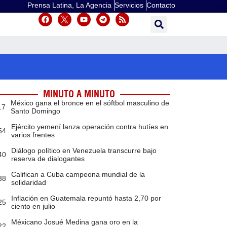
Prensa Latina, La Agencia
Servicios
Contacto
MINUTO A MINUTO
México gana el bronce en el sóftbol masculino de
17
Santo Domingo
Ejército yemení lanza operación contra hutíes en
54
varios frentes
Diálogo político en Venezuela transcurre bajo
40
reserva de dialogantes
Califican a Cuba campeona mundial de la
38
solidaridad
Inflación en Guatemala repuntó hasta 2,70 por
25
ciento en julio
Méxicano Josué Medina gana oro en la
22