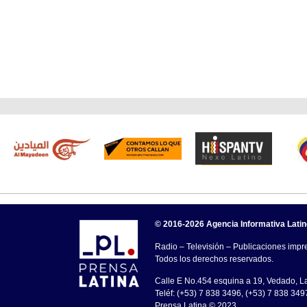
© 2016-2026 Agencia Informativa Lati
Radio – Televisión – Publicaciones impre
Todos los derechos reservados.
Calle E No.454 esquina a 19, Vedado, 
Teléf: (+53) 7 838 3496, (+53) 7 838 349
Prensa Latina © 2023 .