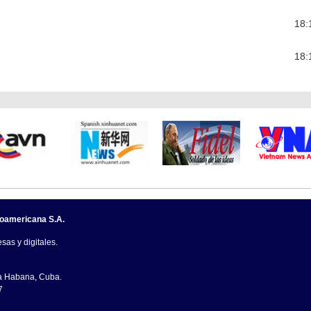
18:
18:
noamericana S.A.
sas y digitales.
La Habana, Cuba.
7