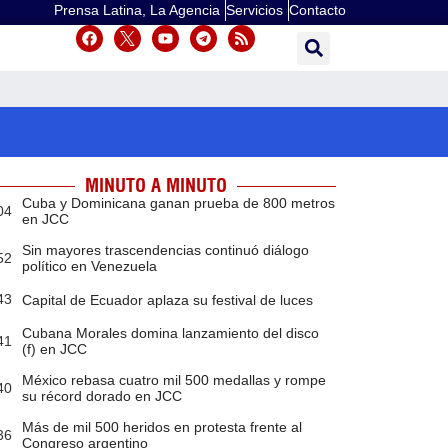
Prensa Latina, La Agencia
Servicios
Contacto
MINUTO A MINUTO
Cuba y Dominicana ganan prueba de 800 metros
04
en JCC
Sin mayores trascendencias continuó diálogo
52
político en Venezuela
43
Capital de Ecuador aplaza su festival de luces
Cubana Morales domina lanzamiento del disco
41
(f) en JCC
México rebasa cuatro mil 500 medallas y rompe
40
su récord dorado en JCC
Más de mil 500 heridos en protesta frente al
36
Congreso argentino