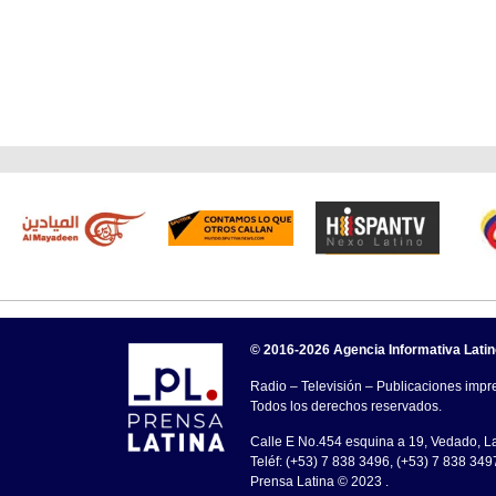
© 2016-2026 Agencia Informativa Lati
Radio – Televisión – Publicaciones impre
Todos los derechos reservados.
Calle E No.454 esquina a 19, Vedado, 
Teléf: (+53) 7 838 3496, (+53) 7 838 349
Prensa Latina © 2023 .