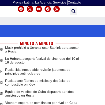
Prensa Latina, La Agencia
Servicios
Contacto
MINUTO A MINUTO
Musk prohibió a Ucrania usar Starlink para atacar
08
a Rusia
La Habana acogerá festival de cine ruso del 10 al
08
16 de agosto
Rusia tilda inaceptable revisión japonesa de
44
principios antinucleares
Rusia atacó fábrica de misiles y depósito de
43
combustible en Kiev
Equipo de voleibol de Cuba disputará partidos
25
amistosos en Rusia
Vietnam espera en semifinales por rival en Copa
53