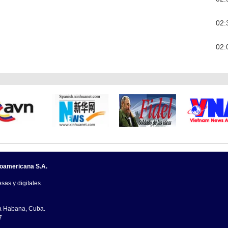
02:
02:
noamericana S.A.
sas y digitales.
La Habana, Cuba.
7