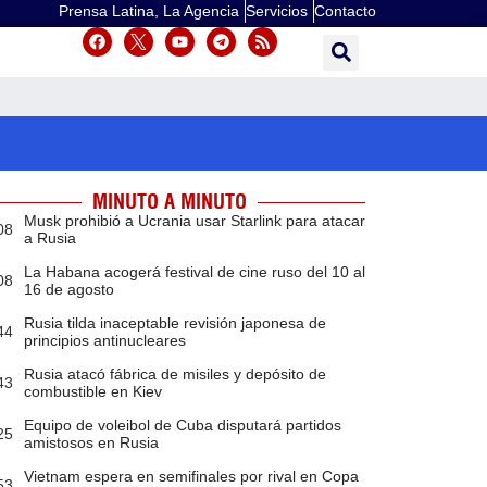
Prensa Latina, La Agencia
Servicios
Contacto
MINUTO A MINUTO
Musk prohibió a Ucrania usar Starlink para atacar
08
a Rusia
La Habana acogerá festival de cine ruso del 10 al
08
16 de agosto
Rusia tilda inaceptable revisión japonesa de
44
principios antinucleares
Rusia atacó fábrica de misiles y depósito de
43
combustible en Kiev
Equipo de voleibol de Cuba disputará partidos
25
amistosos en Rusia
Vietnam espera en semifinales por rival en Copa
53