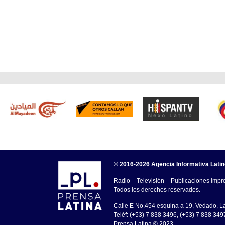
© 2016-2026 Agencia Informativa Lati
Radio – Televisión – Publicaciones impre
Todos los derechos reservados.
Calle E No.454 esquina a 19, Vedado, 
Teléf: (+53) 7 838 3496, (+53) 7 838 349
Prensa Latina © 2023 .