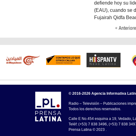
defiende hoy su li
(EAU), cuando se di
Fujairah Qidfa Be
« Anterior
© 2016-2026 Agencia Informativa Lati
Radio – Televisión – Publicaciones impre
Todos los derechos reservados.
Calle E No.454 esquina a 19, Vedado, 
Teléf: (+53) 7 838 3496, (+53) 7 838 349
Prensa Latina © 2023 .