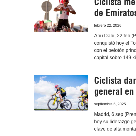
Ciclista me
de Emirato
febrero 22, 2026
Abu Dabi, 22 feb (P
conquistó hoy el To
con el pelotón prin
capital sobre 149 k
Ciclista d
general en
septiembre 6, 2025
Madrid, 6 sep (Pre
hoy su liderazgo ge
clave de alta monta