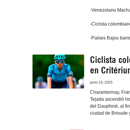
-Venezolano Machad
-Ciclista colombian
-Países Bajos barre
Ciclista co
en Critéri
junio 10, 2025
Charantonnay, Franc
Tejada ascendió hoy
del Dauphiné, al fi
ciudad de Brioude 