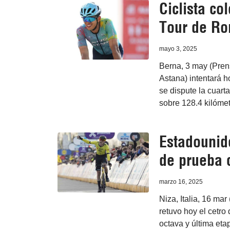
Ciclista co
Tour de R
mayo 3, 2025
Berna, 3 may (Pren
Astana) intentará 
se dispute la cuart
sobre 128.4 kilómet
Estadounid
de prueba c
marzo 16, 2025
Niza, Italia, 16 ma
retuvo hoy el cetro 
octava y última eta