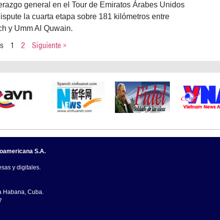
derazgo general en el Tour de Emiratos Árabes Unidos
spute la cuarta etapa sobre 181 kilómetros entre
ach y Umm Al Quwain.
es
1
2
Siguiente »
noamericana S.A.
sas y digitales.
La Habana, Cuba.
7