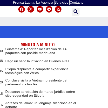
Prensa Latina, La Agencia
Servicios
Contacto
MINUTO A MINUTO
Guatemala: Reportan localización de 14
00
paquetes con posible marihuana
38
Pegó un salto la inflación en Buenos Aires
Etiopía dispuesta a compartir experiencia
35
tecnológica con África
Concluye visita a Vietnam presidente del
20
parlamento tailandés
Destacan aprobación de marco jurídico sobre
18
ciberseguridad en Etiopía
Abrazos del alma: un lenguaje silencioso en el
16
deporte