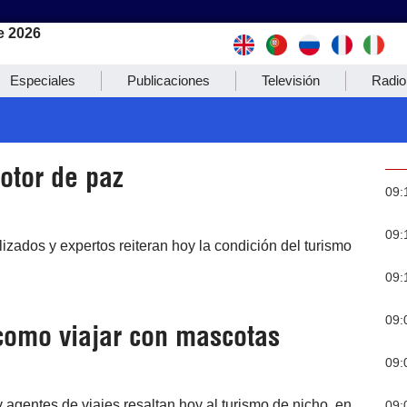
e 2026
Especiales
Publicaciones
Televisión
Radio
otor de paz
09:
09:
izados y expertos reiteran hoy la condición del turismo
09:
09:
como viajar con mascotas
09:
 agentes de viajes resaltan hoy al turismo de nicho, en
09: