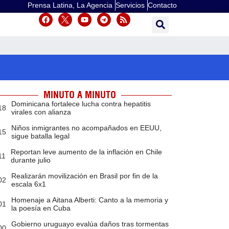
Prensa Latina, La Agencia
Servicios
Contacto
MINUTO A MINUTO
Dominicana fortalece lucha contra hepatitis
18
virales con alianza
Niños inmigrantes no acompañados en EEUU,
15
sigue batalla legal
Reportan leve aumento de la inflación en Chile
11
durante julio
Realizarán movilización en Brasil por fin de la
02
escala 6x1
Homenaje a Aitana Alberti: Canto a la memoria y
01
la poesía en Cuba
Gobierno uruguayo evalúa daños tras tormentas
00