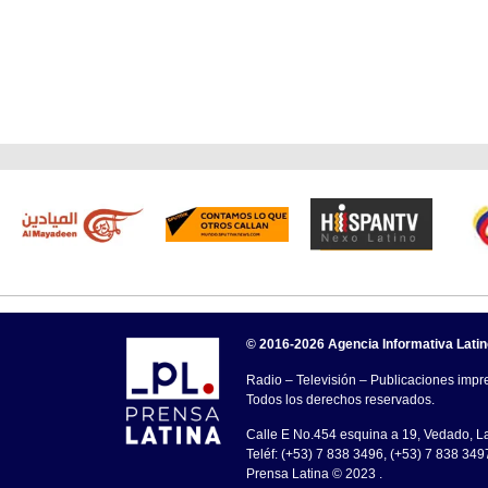
© 2016-2026 Agencia Informativa Lati
Radio – Televisión – Publicaciones impre
Todos los derechos reservados.
Calle E No.454 esquina a 19, Vedado, 
Teléf: (+53) 7 838 3496, (+53) 7 838 349
Prensa Latina © 2023 .