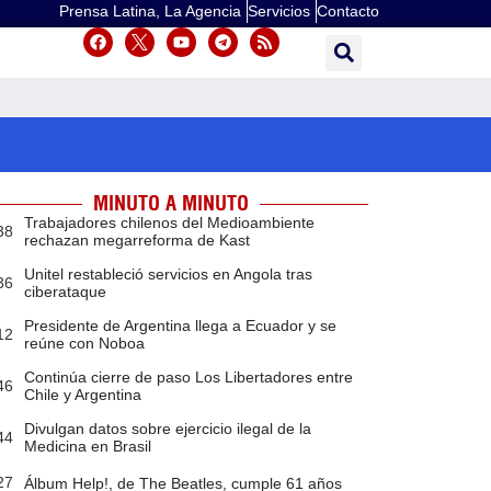
Prensa Latina, La Agencia
Servicios
Contacto
MINUTO A MINUTO
Trabajadores chilenos del Medioambiente
38
rechazan megarreforma de Kast
Unitel restableció servicios en Angola tras
36
ciberataque
Presidente de Argentina llega a Ecuador y se
12
reúne con Noboa
Continúa cierre de paso Los Libertadores entre
46
Chile y Argentina
Divulgan datos sobre ejercicio ilegal de la
44
Medicina en Brasil
27
Álbum Help!, de The Beatles, cumple 61 años