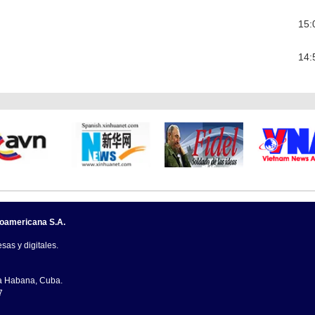
15:
14:
noamericana S.A.
sas y digitales.
La Habana, Cuba.
7