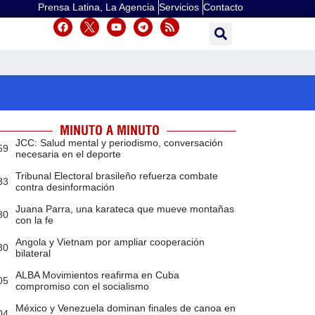
Prensa Latina, La Agencia
Servicios
Contacto
MINUTO A MINUTO
JCC: Salud mental y periodismo, conversación
59
necesaria en el deporte
Tribunal Electoral brasileño refuerza combate
33
contra desinformación
Juana Parra, una karateca que mueve montañas
30
con la fe
Angola y Vietnam por ampliar cooperación
30
bilateral
ALBA Movimientos reafirma en Cuba
05
compromiso con el socialismo
México y Venezuela dominan finales de canoa en
04