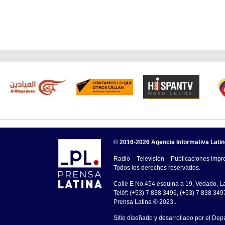
© 2016-2026 Agencia Informativa Lati
Radio – Televisión – Publicaciones impre
Todos los derechos reservados.
Calle E No.454 esquina a 19, Vedado, 
Teléf: (+53) 7 838 3496, (+53) 7 838 349
Prensa Latina © 2023 .
Sitio diseñado y desarrollado por el Dep